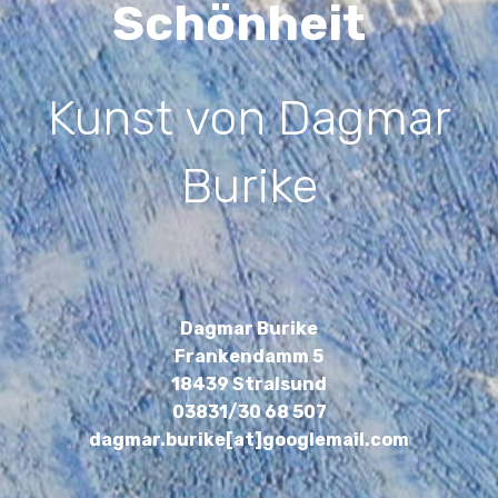
Schönheit
Kunst von Dagmar
Burike
Dagmar Burike
Frankendamm 5
18439 Stralsund
03831/30 68 507
dagmar.burike[at]googlemail.com